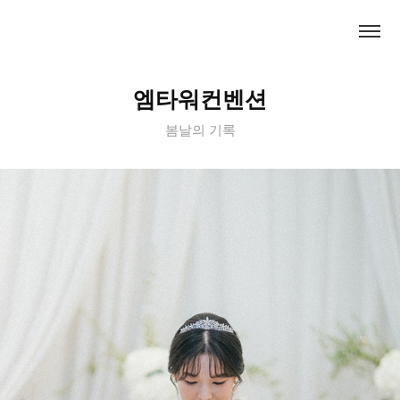
엠타워컨벤션
봄날의 기록