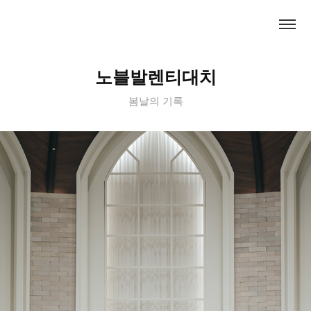
노블발렌티대치
봄날의 기록