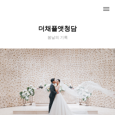
더채플앳청담
봄날의 기록