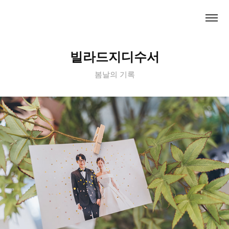
빌라드지디수서
봄날의 기록