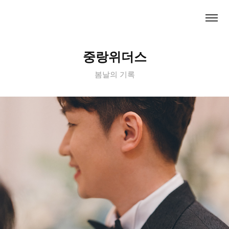
중랑위더스
봄날의 기록