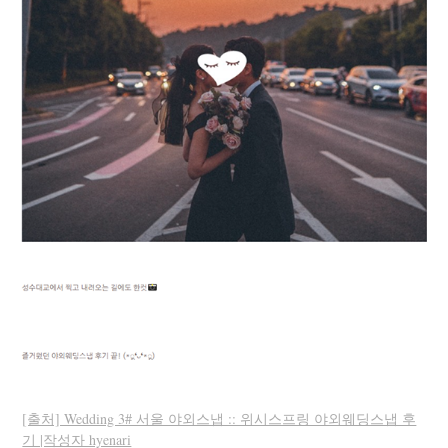
[출처] Wedding 3# 서울 야외스냅 :: 위시스프링 야외웨딩스냅 후
기 |작성자 hyenari