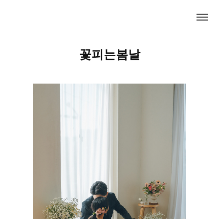
꽃피는봄날