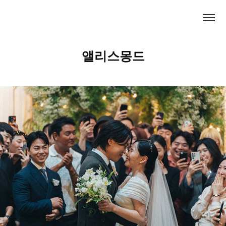
앨리스몽드